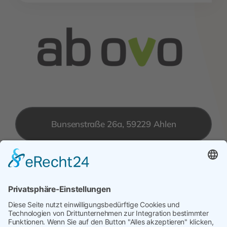
Bunsenstraße 26a, 59229 Ahlen
info@ab-ovo.de
Montag bis Freitag: 8 – 16.30 Uhr