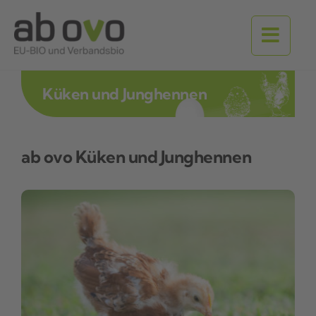
Zum
Inhalt
springen
Küken und Junghennen
ab ovo Küken und Junghennen